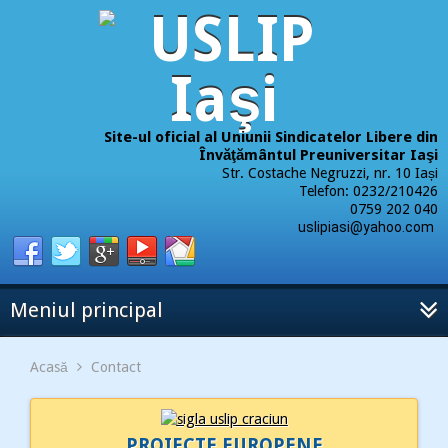
Site-ul oficial al Uniunii Sindicatelor Libere din
Învăţământul Preuniversitar Iaşi
Str. Costache Negruzzi, nr. 10 Iași
Telefon: 0232/210426
0759 202 040
uslipiasi@yahoo.com
Meniul principal
Acasă
Contact
PROIECTE EUROPENE