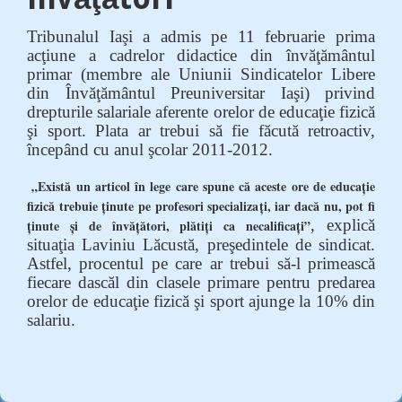
Tribunalul Iaşi a admis pe 11 februarie prima
acţiune a cadrelor didactice din învăţământul
primar (membre ale Uniunii Sindicatelor Libere
din Învăţământul Preuniversitar Iaşi) privind
drepturile salariale aferente orelor de educaţie fizică
şi sport. Plata ar trebui să fie făcută retroactiv,
începând cu anul şcolar 2011-2012.
„Există un articol în lege care spune că aceste ore de educaţie
fizică trebuie ţinute pe profesori specializaţi, iar dacă nu, pot fi
, explică
ţinute şi de învăţători, plătiţi ca necalificaţi”
situaţia Laviniu Lăcustă, preşedintele de sindicat.
Astfel, procentul pe care ar trebui să-l primească
fiecare dascăl din clasele primare pentru predarea
orelor de educaţie fizică şi sport ajunge la 10% din
salariu.