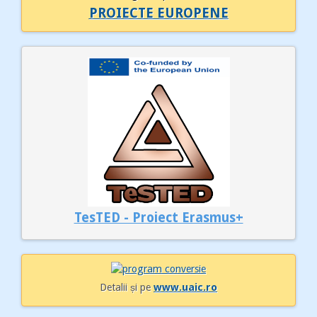
PROIECTE EUROPENE
TesTED - Proiect Erasmus+
Detalii și pe
www.uaic.ro