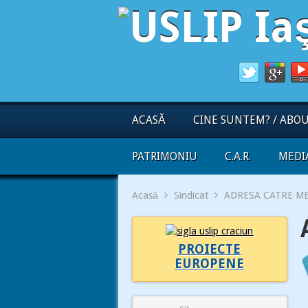
ACASĂ
CINE SUNTEM? / ABO
PATRIMONIU
C.A.R.
MEDI
Acasă
Sindicat
ADRESA CATRE M
PROIECTE
EUROPENE