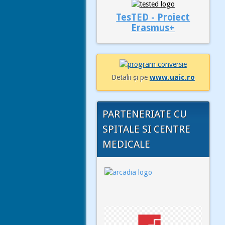
TesTED - Proiect
Erasmus+
Detalii și pe
www.uaic.ro
PARTENERIATE CU
SPITALE SI CENTRE
MEDICALE