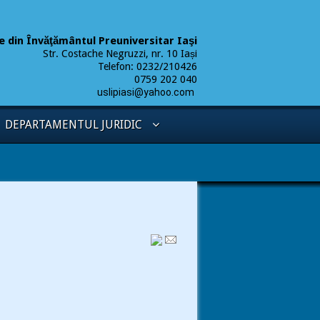
ere din Învăţământul Preuniversitar Iaşi
Str. Costache Negruzzi, nr. 10 Iași
Telefon: 0232/210426
9 202 040
uslipiasi@yahoo.com
DEPARTAMENTUL JURIDIC