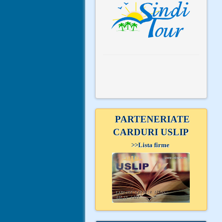
PARTENERIATE
CARDURI USLIP
>>
Lista firme