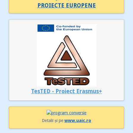
PROIECTE EUROPENE
TesTED - Proiect Erasmus+
Detalii și pe
www.uaic.ro