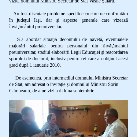
vizita domnului Ministru Secretar de Stat Vasile Şălaru.
Au fost discutate probleme specifice cu care ne confruntăm
în judeţul Iaşi, dar şi aspecte generale care vizează
învăţământul preuniversitar.
S-a abordat situaţia decontului de navetă, eventualele
majorări salariale pentru personalul din învăţământul
preuniversitar, stadiul elaborării Legii Educaţiei şi reacordarea
sporului de doctorat, inclusiv pentru cei care au obţinut acest
grad după 1 ianuarie 2010.
De asemenea, prin intermediul domnului Ministru Secretar
de Stat, am adresat o invitaţie şi domnului Ministru Sorin
Câmpeanu, de a ne vizita în luna septembrie.