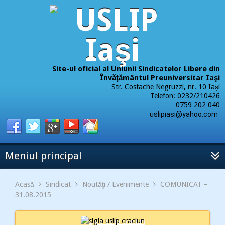
Site-ul oficial al Uniunii Sindicatelor Libere din
Învăţământul Preuniversitar Iaşi
Str. Costache Negruzzi, nr. 10 Iași
Telefon: 0232/210426
0759 202 040
uslipiasi@yahoo.com
Meniul principal
Acasă
Sindicat
Noutăţi / Evenimente
COMUNICAT –
31.08.2015