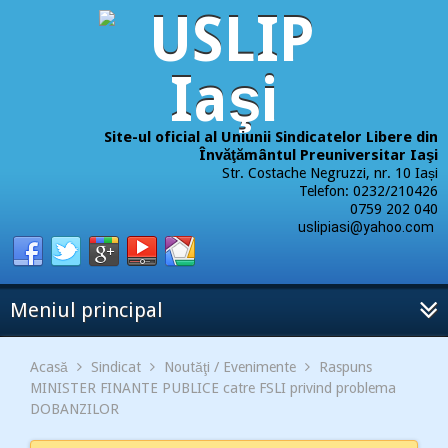
Site-ul oficial al Uniunii Sindicatelor Libere din
Învăţământul Preuniversitar Iaşi
Str. Costache Negruzzi, nr. 10 Iași
Telefon: 0232/210426
0759 202 040
uslipiasi@yahoo.com
Meniul principal
Acasă
Sindicat
Noutăţi / Evenimente
Raspuns
MINISTER FINANTE PUBLICE catre FSLI privind problema
DOBANZILOR