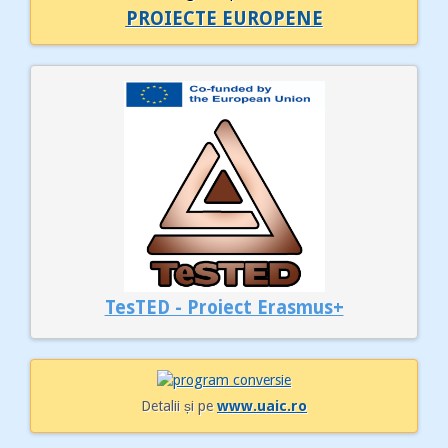
PROIECTE EUROPENE
TesTED - Proiect Erasmus+
Detalii și pe
www.uaic.ro