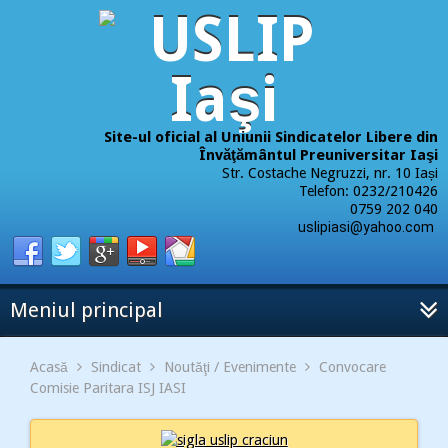
Site-ul oficial al Uniunii Sindicatelor Libere din
Învăţământul Preuniversitar Iaşi
Str. Costache Negruzzi, nr. 10 Iași
Telefon: 0232/210426
0759 202 040
uslipiasi@yahoo.com
Meniul principal
Acasă
Sindicat
Noutăţi / Evenimente
Convocare
Comisie Paritara ISJ IASI