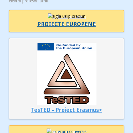
elevi și profesori umil
PROIECTE EUROPENE
TesTED - Proiect Erasmus+