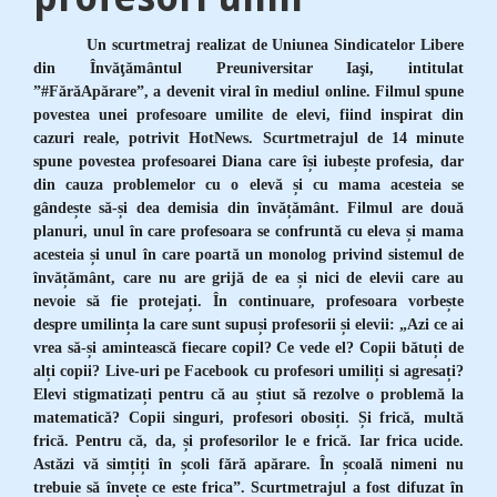
Un scurtmetraj realizat de Uniunea Sindicatelor Libere
din Învăţământul Preuniversitar Iaşi, intitulat
”#FărăApărare”, a devenit viral în mediul online. Filmul spune
povestea unei profesoare umilite de elevi, fiind inspirat din
cazuri reale, potrivit HotNews. Scurtmetrajul de 14 minute
spune povestea profesoarei Diana care își iubește profesia, dar
din cauza problemelor cu o elevă și cu mama acesteia se
gândește să-și dea demisia din învățământ. Filmul are două
planuri, unul în care profesoara se confruntă cu eleva și mama
acesteia și unul în care poartă un monolog privind sistemul de
învățământ, care nu are grijă de ea și nici de elevii care au
nevoie să fie protejați. În continuare, profesoara vorbește
despre umilința la care sunt supuși profesorii și elevii: „Azi ce ai
vrea să-și amintească fiecare copil? Ce vede el? Copii bătuți de
alți copii? Live-uri pe Facebook cu profesori umiliți si agresați?
Elevi stigmatizați pentru că au știut să rezolve o problemă la
matematică? Copii singuri, profesori obosiți. Și frică, multă
frică. Pentru că, da, și profesorilor le e frică. Iar frica ucide.
Astăzi vă simțiți în școli fără apărare. În școală nimeni nu
trebuie să învețe ce este frica”. Scurtmetrajul a fost difuzat în