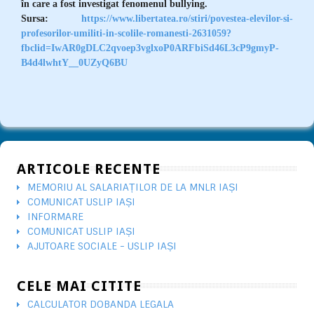
în care a fost investigat fenomenul bullying.
Sursa:
https://www.libertatea.ro/stiri/povestea-elevilor-si-
profesorilor-umiliti-in-scolile-romanesti-2631059?
fbclid=IwAR0gDLC2qvoep3vglxoP0ARFbiSd46L3cP9gmyP-
B4d4lwhtY__0UZyQ6BU
ARTICOLE RECENTE
MEMORIU AL SALARIAȚILOR DE LA MNLR IAȘI
COMUNICAT USLIP IAȘI
INFORMARE
COMUNICAT USLIP IAȘI
AJUTOARE SOCIALE - USLIP IAȘI
CELE MAI CITITE
CALCULATOR DOBANDA LEGALA