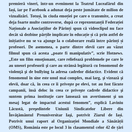
premieră vineri, într-un eveniment la Teatrul Luceafărul din
Iași, iar pe Facebook a adunat deja peste jumătate de milion de
vizualizări. Totuși, în ciuda emoției pe care o transmite, a creat
deja foarte multe controverse, după ce reprezentanții Federației
Naționale a Asociațiilor de Părinți spun că videoclipul nu face
decât să dezbine părțile implicate în educație și că prin astfel de
inițiative nu se va ajunge la o colaborare reală între părinți și
profesori. De asemenea, o parte dintre elevii care au văzut
filmul spun că acesta „poate fi manipulativ”, scrie Hotnews.
„Este un film emoţionant, care reliefează problemele pe care le
au uneori profesorii şi care au strânsă legătură cu fenomenul de
violenţă şi de bullying la adresa cadrelor didactice. Evident că
fenomenul în sine este unul mai complex, mai larg, şi vizează şi
elevii, doar că, în ceea ce îi priveşte pe elevi, tot au fost făcute
campanii, însă deloc în ceea ce priveşte cadrele didactice şi
suntem prima instituţie care lansează un avertisment şi un
mesaj legat de impactul acestui fenomen”, explică Laviniu
Lăcustă, preşedintele Uniunii Sindicatelor Libere din
Învăţământul Preuniversitar Iaşi, potrivit Ziarul de Iași.
Potrivit unui raport al Organizației Mondiale a Sănătății
(OMS), România este pe locul 3 în clasamentul celor 42 de țări