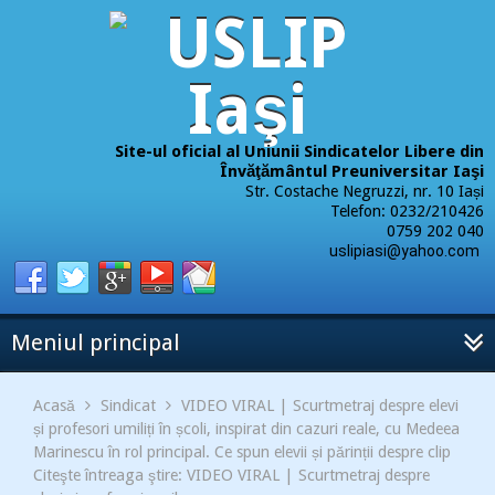
Site-ul oficial al Uniunii Sindicatelor Libere din
Învăţământul Preuniversitar Iaşi
Str. Costache Negruzzi, nr. 10 Iași
Telefon: 0232/210426
0759 202 040
uslipiasi@yahoo.com
Meniul principal
Acasă
Sindicat
VIDEO VIRAL | Scurtmetraj despre elevi
și profesori umiliți în școli, inspirat din cazuri reale, cu Medeea
Marinescu în rol principal. Ce spun elevii și părinții despre clip
Citeşte întreaga ştire: VIDEO VIRAL | Scurtmetraj despre