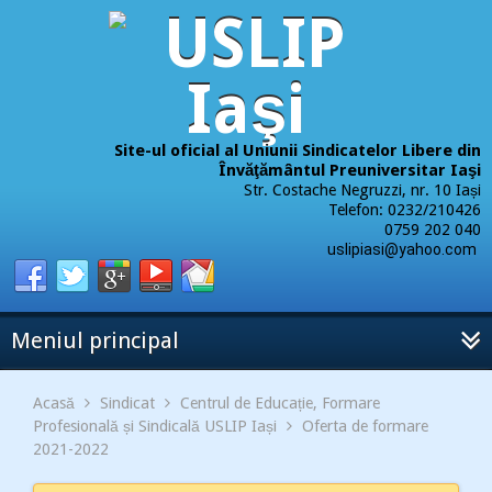
Site-ul oficial al Uniunii Sindicatelor Libere din
Învăţământul Preuniversitar Iaşi
Str. Costache Negruzzi, nr. 10 Iași
Telefon: 0232/210426
0759 202 040
uslipiasi@yahoo.com
Meniul principal
Acasă
Sindicat
Centrul de Educație, Formare
Profesională și Sindicală USLIP Iași
Oferta de formare
2021-2022