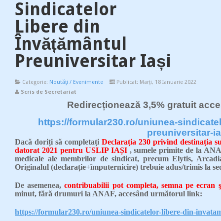
Sindicatelor
Libere din
Învățământul
Preuniversitar Iași
Categorie:
Noutăţi / Evenimente
Publicat: Marți, 18 Ianuarie 2022
Scris de Secretariat
Redirecționează 3,5% gratuit acce
https://formular230.ro/uniunea-sindicatel
preuniversitar-ia
Dacă doriți să completați
Declarația 230 privind destinația 
datorat 2021 pentru USLIP IAȘI
, sumele primite de la ANAF 
medicale ale membrilor de sindicat, precum Elytis, Arcadi
Originalul (declarație+împuternicire) trebuie adus/trimis la 
De asemenea,
contribuabilii pot completa, semna pe ecran ş
minut, fără drumuri la ANAF, accesȃnd următorul link:
https://formular230.ro/uniunea-sindicatelor-libere-din-invatam