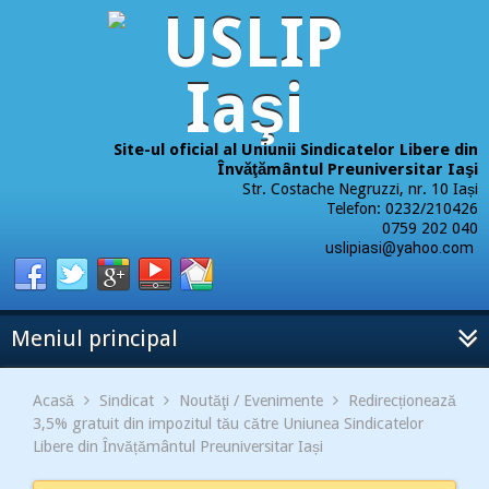
Site-ul oficial al Uniunii Sindicatelor Libere din
Învăţământul Preuniversitar Iaşi
Str. Costache Negruzzi, nr. 10 Iași
Telefon: 0232/210426
0759 202 040
uslipiasi@yahoo.com
Meniul principal
Acasă
Sindicat
Noutăţi / Evenimente
Redirecționează
3,5% gratuit din impozitul tău către Uniunea Sindicatelor
Libere din Învățământul Preuniversitar Iași