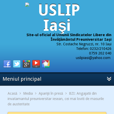
Site-ul oficial al Uniunii Sindicatelor Libere din
Învăţământul Preuniversitar Iaşi
Str. Costache Negruzzi, nr. 10 Iași
Telefon: 0232/210426
0759 202 040
uslipiasi@yahoo.com
Meniul principal
Acasă
Media
Apariţii în presă
BZI: Angajatii din
invatamantul preuniversitar iesean, cei mai loviti de masurile
de austeritate