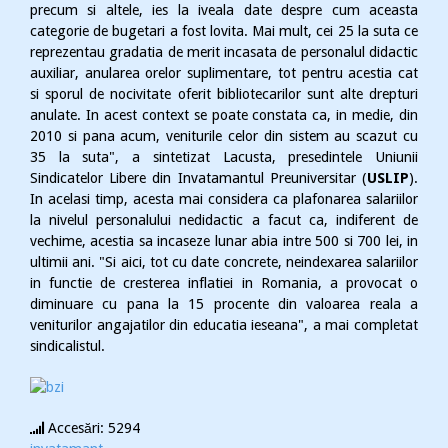
precum si altele, ies la iveala date despre cum aceasta
categorie de bugetari a fost lovita. Mai mult, cei 25 la suta ce
reprezentau gradatia de merit incasata de personalul didactic
auxiliar, anularea orelor suplimentare, tot pentru acestia cat
si sporul de nocivitate oferit bibliotecarilor sunt alte drepturi
anulate. In acest context se poate constata ca, in medie, din
2010 si pana acum, veniturile celor din sistem au scazut cu
35 la suta", a sintetizat Lacusta, presedintele Uniunii
Sindicatelor Libere din Invatamantul Preuniversitar (
USLIP
).
In acelasi timp, acesta mai considera ca plafonarea salariilor
la nivelul personalului nedidactic a facut ca, indiferent de
vechime, acestia sa incaseze lunar abia intre 500 si 700 lei, in
ultimii ani. "Si aici, tot cu date concrete, neindexarea salariilor
in functie de cresterea inflatiei in Romania, a provocat o
diminuare cu pana la 15 procente din valoarea reala a
veniturilor angajatilor din educatia ieseana", a mai completat
sindicalistul.
Accesări: 5294