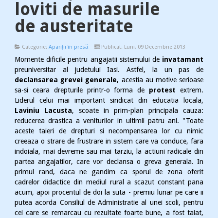
loviti de masurile
de austeritate
Categorie:
Apariții în presă
Publicat: Luni, 09 Decembrie 2013
Momente dificile pentru angajatii sistemului de
invatamant
preuniversitar al judetului Iasi. Astfel, la un pas de
declansarea grevei generale
, acestia au motive serioase
sa-si ceara drepturile printr-o forma de
protest
extrem.
Liderul celui mai important sindicat din educatia locala,
Laviniu Lacusta
, scoate in prim-plan principala cauza:
reducerea drastica a veniturilor in ultimii patru ani. "Toate
aceste taieri de drepturi si necompensarea lor cu nimic
creeaza o strare de frustrare in sistem care va conduce, fara
indoiala, mai devreme sau mai tarziu, la actiuni radicale din
partea angajatilor, care vor declansa o greva generala. In
primul rand, daca ne gandim ca sporul de zona oferit
cadrelor didactice din mediul rural a scazut constant pana
acum, apoi procentul de doi la suta - premiu lunar pe care ii
putea acorda Consiliul de Administratie al unei scoli, pentru
cei care se remarcau cu rezultate foarte bune, a fost taiat,