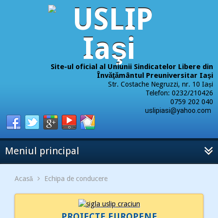
Site-ul oficial al Uniunii Sindicatelor Libere din
Învăţământul Preuniversitar Iaşi
Str. Costache Negruzzi, nr. 10 Iași
Telefon: 0232/210426
0759 202 040
uslipiasi@yahoo.com
Meniul principal
Acasă
Echipa de conducere
PROIECTE EUROPENE