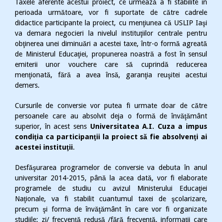
Taxele aferente acestui proiect, ce urmează a fi stabilite în
perioada următoare, vor fi suportate de către cadrele
didactice participante la proiect, cu menţiunea că USLIP Iaşi
va demara negocieri la nivelul instituţiilor centrale pentru
obţinerea unei diminuări a acestei taxe, într-o formă agreată
de Ministerul Educaţiei, propunerea noastră a fost în sensul
emiterii unor vouchere care să cuprindă reducerea
menţionată, fără a avea însă, garanţia reuşitei acestui
demers.
Cursurile de conversie vor putea fi urmate doar de către
persoanele care au absolvit deja o formă de învăţământ
superior, în acest sens
Universitatea A.I. Cuza a impus
condiţia ca participanţii la proiect să fie absolvenţi ai
acestei instituţii
.
Desfăşurarea programelor de conversie va debuta în anul
universitar 2014-2015, până la acea dată, vor fi elaborate
programele de studiu cu avizul Ministerului Educaţiei
Naţionale, va fi stabilit cuantumul taxei de şcolarizare,
precum şi forma de învăţământ în care vor fi organizate
studiile: zi/ frecvenţă redusă /fără frecvenţă, informaţii care