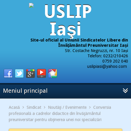
Site-ul oficial al Uniunii Sindicatelor Libere din
Învăţământul Preuniversitar Iaşi
Str. Costache Negruzzi, nr. 10 Iași
Telefon: 0232/210426
0759 202 040
uslipiasi@yahoo.com
Meniul principal
Acasă
Sindicat
Noutăţi / Evenimente
Conversia
profesională a cadrelor didactice din învăţământul
preuniversitar pentru obţinerea unei noi specializări