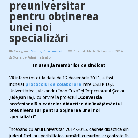
preuniversitar
pentru obţinerea
unei noi
specializări
Categorie:
Noutăţi / Evenimente
Publicat: Marți, 07 Ianuarie 2014
Scris de Administrator
În atenţia membrilor de sindicat
Vă informăm că la data de 12 decembrie 2013, a fost
încheiat
protocolul de colaborare
între USLIP Iaşi,
Universitatea „Alexandru Ioan Cuza” şi Inspectoratul Şcolar
Judeţean Iaşi, cu privire la proiectul
„Conversia
profesională a cadrelor didactice din învăţământul
preuniversitar pentru obţinerea unei noi
specializări”
.
Începând cu anul universitar 2014-2015, cadrele didactice din
judeţul Iaşi au posibilitatea urmării cursurilor organizate în