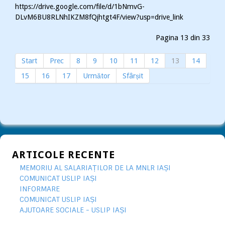
https://drive.google.com/file/d/1bNmvG-
DLvM6BU8RLNhIKZM8fQjhtgt4F/view?usp=drive_link
Pagina 13 din 33
Start
Prec
8
9
10
11
12
13
14
15
16
17
Următor
Sfârșit
ARTICOLE RECENTE
MEMORIU AL SALARIAȚILOR DE LA MNLR IAȘI
COMUNICAT USLIP IAȘI
INFORMARE
COMUNICAT USLIP IAȘI
AJUTOARE SOCIALE - USLIP IAȘI