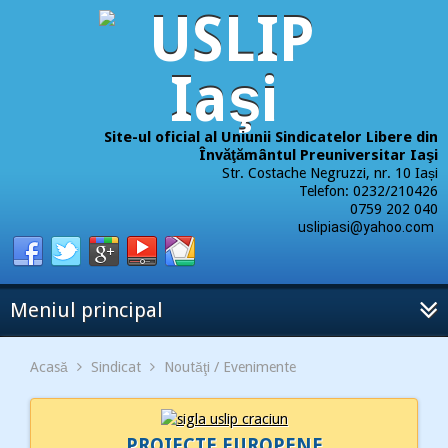
Site-ul oficial al Uniunii Sindicatelor Libere din
Învăţământul Preuniversitar Iaşi
Str. Costache Negruzzi, nr. 10 Iași
Telefon: 0232/210426
0759 202 040
uslipiasi@yahoo.com
Meniul principal
Acasă
Sindicat
Noutăţi / Evenimente
PROIECTE EUROPENE