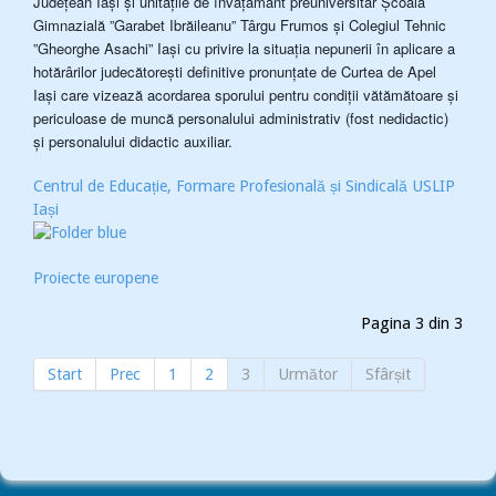
Județean Iași și unitățile de învățământ preuniversitar Școala
Gimnazială ”Garabet Ibrăileanu” Târgu Frumos și Colegiul Tehnic
”Gheorghe Asachi” Iași cu privire la situația nepunerii în aplicare a
hotărârilor judecătorești definitive pronunțate de Curtea de Apel
Iași care vizează acordarea sporului pentru condiții vătămătoare și
periculoase de muncă personalului administrativ (fost nedidactic)
și personalului didactic auxiliar.
Centrul de Educație, Formare Profesională și Sindicală USLIP
Iași
Proiecte europene
Pagina 3 din 3
Start
Prec
1
2
3
Următor
Sfârșit