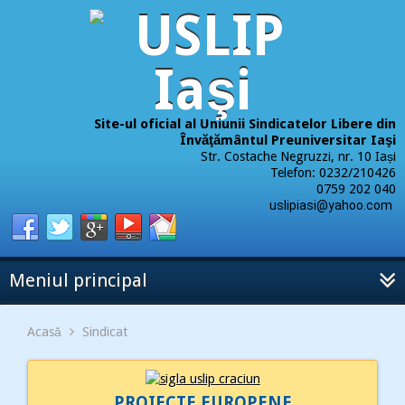
Site-ul oficial al Uniunii Sindicatelor Libere din
Învăţământul Preuniversitar Iaşi
Str. Costache Negruzzi, nr. 10 Iași
Telefon: 0232/210426
0759 202 040
uslipiasi@yahoo.com
Meniul principal
Acasă
Sindicat
PROIECTE EUROPENE