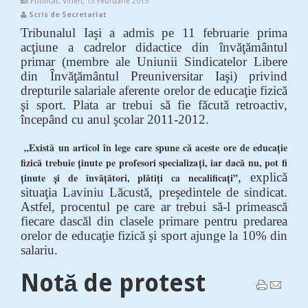
Publicat: Vineri, 13 Februarie 2015
Scris de Secretariat
Tribunalul Iaşi a admis pe 11 februarie prima
acţiune a cadrelor didactice din învăţământul
primar (membre ale Uniunii Sindicatelor Libere
din Învăţământul Preuniversitar Iaşi) privind
drepturile salariale aferente orelor de educaţie fizică
şi sport. Plata ar trebui să fie făcută retroactiv,
începând cu anul şcolar 2011-2012.
„Există un articol în lege care spune că aceste ore de educaţie
fizică trebuie ţinute pe profesori specializaţi, iar dacă nu, pot fi
, explică
ţinute şi de învăţători, plătiţi ca necalificaţi”
situaţia Laviniu Lăcustă, preşedintele de sindicat.
Astfel, procentul pe care ar trebui să-l primească
fiecare dascăl din clasele primare pentru predarea
orelor de educaţie fizică şi sport ajunge la 10% din
salariu.
Notă de protest