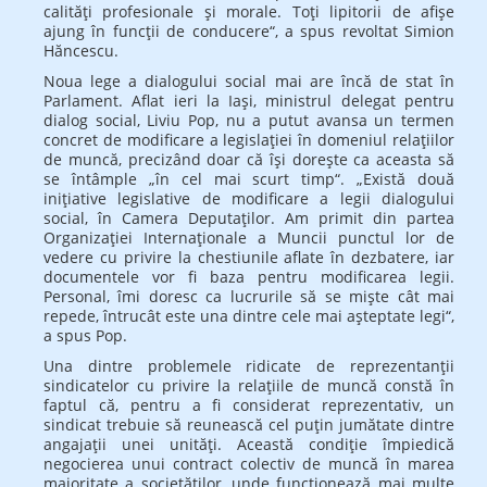
ca­lităţi profesionale şi morale. Toţi lipitorii de afişe
ajung în funcţii de conduce­re“, a spus revoltat Simion
Hăn­cescu.
Noua lege a dialogului social mai are încă de stat în
Parlament. Aflat ieri la Iaşi, ministrul delegat pentru
dialog social, Liviu Pop, nu a putut avansa un termen
concret de modificare a legislaţiei în domeniul relaţiilor
de muncă, precizând doar că îşi doreşte ca aceasta să
se întâmple „în cel mai scurt timp“. „Există două
iniţiative legislative de modificare a legii dialogului
social, în Camera Deputaţilor. Am primit din partea
Organizaţiei Internaţionale a Muncii punctul lor de
vedere cu privire la chestiunile aflate în dezbatere, iar
documentele vor fi baza pentru modificarea legii.
Personal, îmi doresc ca lucrurile să se mişte cât mai
repede, întrucât este una dintre cele mai aşteptate legi“,
a spus Pop.
Una dintre problemele ridicate de reprezentanţii
sindicatelor cu privire la relaţiile de muncă constă în
faptul că, pentru a fi considerat reprezentativ, un
sindicat trebuie să reunească cel puţin jumătate dintre
angajaţii unei unităţi. Această condiţie împiedică
negocierea unui contract colectiv de muncă în marea
majoritate a societăţilor, unde funcţionează mai multe