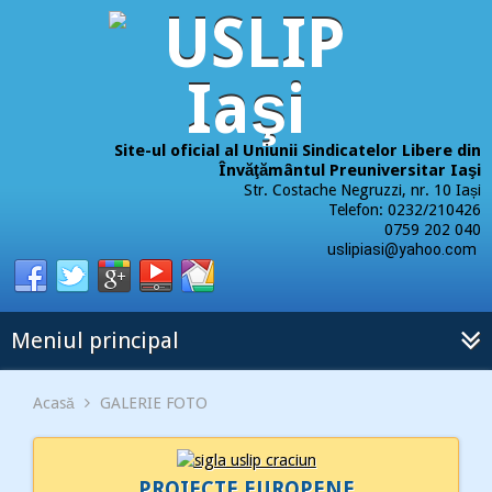
Site-ul oficial al Uniunii Sindicatelor Libere din
Învăţământul Preuniversitar Iaşi
Str. Costache Negruzzi, nr. 10 Iași
Telefon: 0232/210426
0759 202 040
uslipiasi@yahoo.com
Meniul principal
Acasă
GALERIE FOTO
PROIECTE EUROPENE