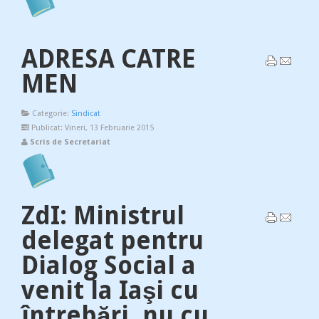
ADRESA CATRE
MEN
Categorie:
Sindicat
Publicat: Vineri, 13 Februarie 2015
Scris de Secretariat
ZdI: Ministrul
delegat pentru
Dialog Social a
venit la Iaşi cu
întrebări, nu cu