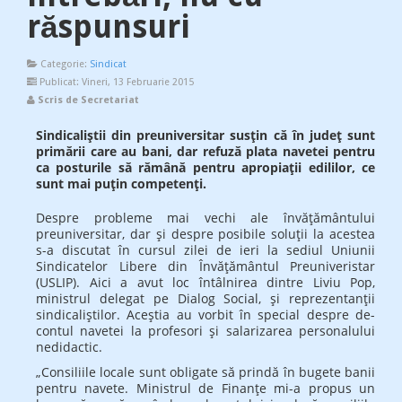
răspunsuri
Categorie:
Sindicat
Publicat: Vineri, 13 Februarie 2015
Scris de Secretariat
Sindicaliştii din preuniversitar susţin că în judeţ sunt
primării care au bani, dar refuză plata navetei pentru
ca posturile să rămână pentru apropiaţii edililor, ce
sunt mai puţin competenţi.
Despre probleme mai vechi ale învăţământului
preuniversitar, dar şi despre posibile soluţii la acestea
s-a discutat în cursul zilei de ieri la sediul Uniunii
Sindicatelor Libere din În­vă­ţământul Preuniveristar
(USLIP). Aici a avut loc întâlnirea dintre Liviu Pop,
ministrul delegat pe Dialog Social, şi reprezentanţii
sindicaliştilor. Aceştia au vorbit în special despre de­
contul navetei la profesori şi sala­ri­zarea personalului
nedidactic.
„Con­siliile lo­cale sunt obligate să prindă în bugete banii
pentru navete. Minis­trul de Finanţe mi-a propus un