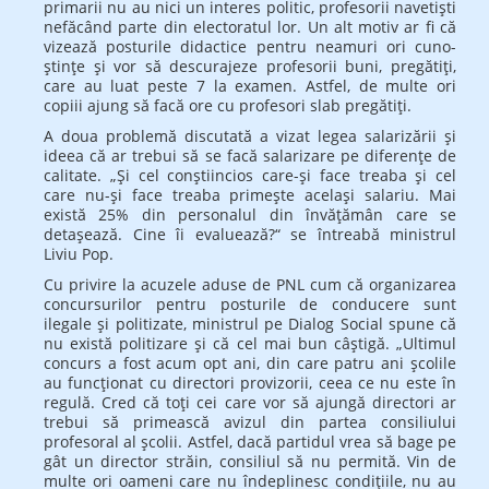
primarii nu au nici un interes politic, profesorii navetişti
nefăcând parte din electoratul lor. Un alt motiv ar fi că
vizează posturile di­dactice pentru neamuri ori cuno­
ştinţe şi vor să descurajeze profesorii buni, pregătiţi,
care au luat peste 7 la exa­men. Astfel, de multe ori
copiii ajung să facă ore cu profesori slab pregătiţi.
A doua problemă discutată a vizat legea salarizării şi
ideea că ar trebui să se facă salarizare pe diferenţe de
calitate. „Şi cel conştiincios care-şi face treaba şi cel
care nu-şi face treaba primeşte acelaşi salariu. Mai
există 25% din personalul din învăţămân care se
detaşează. Cine îi evalu­ea­ză?“ se întreabă ministrul
Liviu Pop.
Cu privire la acuzele aduse de PNL cum că organizarea
concursurilor pentru posturile de conducere sunt
ilegale şi politizate, ministrul pe Dialog So­cial spune că
nu există politizare şi că cel mai bun câştigă. „Ultimul
concurs a fost acum opt ani, din care patru ani şcolile
au funcţionat cu directori provizorii, ceea ce nu este în
regulă. Cred că toţi cei care vor să ajungă directori ar
trebui să primească avizul din partea consiliului
profesoral al şcolii. Astfel, dacă partidul vrea să bage pe
gât un director străin, consi­liul să nu permită. Vin de
multe ori oameni care nu îndeplinesc condiţiile, nu au