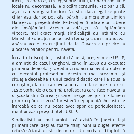
lucru, să apară aşa în legea bugetului, iar dacă consiliile
locale nu decontează, le blocăm conturile. Fac pariu că,
aşa, toate vor găsi fonduri. Nu ştiu dacă legal se poate
chiar aşa, dar se pot găsi pârghii“, a menţionat Simion
Hăncescu, preşedintele Federaţiei Sin­dicatelor Libere
din Învăţământ. A­ces­ta a adăugat că, săptămâna
viitoare, mai exact marţi, sindicaliştii au în­tâlnire cu
Ministrul Educaţiei pe a­ceastă temă şi că, în curând, vor
apărea acele instrucţiuni de la Guvern cu privire la
alocarea banilor pentru navetă.
În cadrul discuţiilor, Laviniu Lăcustă, preşedintele USLIP,
a amintit de cazul Ungheni, când în 2008 au exe­cutat
primăria de acolo, şi de atunci nu au mai avut probleme
cu decontul profesorilor. Acesta a mai prezentat şi
situaţia deosebită a unui cadru di­dactic care i-a adus la
cunoştinţă faptul că naveta pe care o face prezintă risc.
„Este vorba de o doamnă profesoară care face naveta la
o şcoală din Ciurea şi care merge pe jos 5 kilometri
printr-o pădure, zonă forestieră nepopulată. Aceasta se
întreabă de ce nu poate avea spor de periculozitate“,
menţionează preşedintele USLIP.
Sin­dicaliştii au mai amintit că există în judeţul Iaşi
primării care, deşi au foarte mulţi bani la buget, efectiv
re­fuză să facă aceste deconturi. Un motiv ar fi faptul că