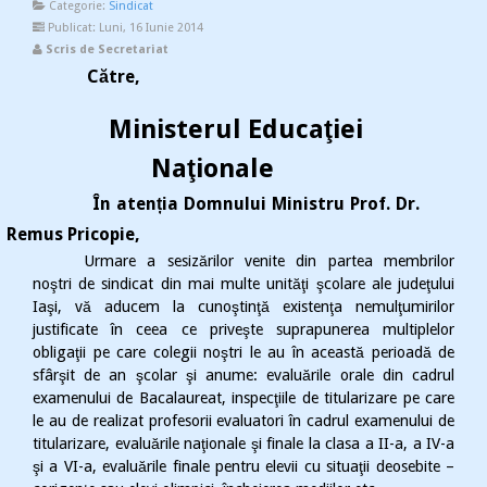
Categorie:
Sindicat
Publicat: Luni, 16 Iunie 2014
Scris de Secretariat
Către,
Ministerul Educaţiei
Naţionale
În atenția Domnului Ministru Prof. Dr.
Remus Pricopie,
Urmare a sesizărilor venite din partea membrilor
noştri de sindicat din mai multe unităţi şcolare ale judeţului
Iaşi, vă aducem la cunoştinţă existenţa nemulţumirilor
justificate în ceea ce priveşte suprapunerea multiplelor
obligaţii pe care colegii noştri le au în această perioadă de
sfârşit de an şcolar şi anume: evaluările orale din cadrul
examenului de Bacalaureat, inspecţiile de titularizare pe care
le au de realizat profesorii evaluatori în cadrul examenului de
titularizare, evaluările naţionale şi finale la clasa a II-a, a IV-a
şi a VI-a, evaluările finale pentru elevii cu situaţii deosebite –