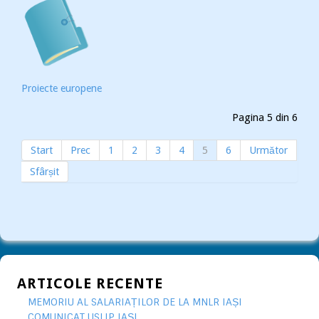
Proiecte europene
Pagina 5 din 6
Start
Prec
1
2
3
4
5
6
Următor
Sfârșit
ARTICOLE RECENTE
MEMORIU AL SALARIAȚILOR DE LA MNLR IAȘI
COMUNICAT USLIP IAȘI