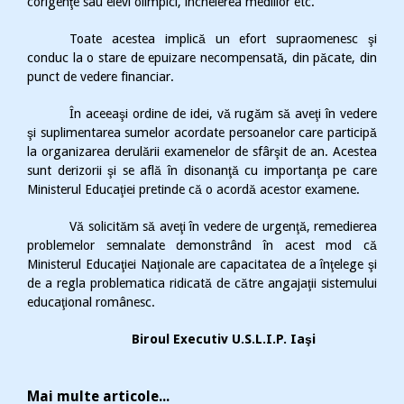
corigenţe sau elevi olimpici, încheierea mediilor etc.
Toate acestea implică un efort supraomenesc şi
conduc la o stare de epuizare necompensată, din păcate, din
punct de vedere financiar.
În aceeaşi ordine de idei, vă rugăm să aveţi în vedere
şi suplimentarea sumelor acordate persoanelor care participă
la organizarea derulării examenelor de sfârşit de an. Acestea
sunt derizorii şi se află în disonanţă cu importanţa pe care
Ministerul Educaţiei pretinde că o acordă acestor examene.
Vă solicităm să aveţi în vedere de urgenţă, remedierea
problemelor semnalate demonstrând în acest mod că
Ministerul Educaţiei Naţionale are capacitatea de a înţelege şi
de a regla problematica ridicată de către angajaţii sistemului
educaţional românesc.
Biroul Executiv U.S.L.I.P. Iaşi
Mai multe articole...