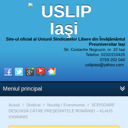
Site-ul oficial al Uniunii Sindicatelor Libere din Învăţământul
Preuniversitar Iaşi
Str. Costache Negruzzi, nr. 10 Iași
Telefon: 0232/210426
0759 202 040
uslipiasi@yahoo.com
Meniul principal
Acasă
Sindicat
Noutăţi / Evenimente
SCRISOARE
DESCHISĂ CĂTRE PREŞEDINTELE ROMÂNIEI – KLAUS
IOHANNIS