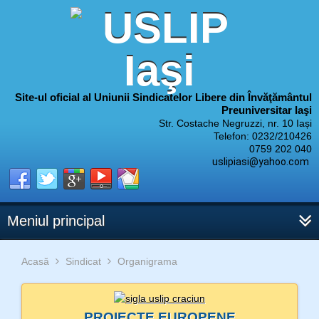
Site-ul oficial al Uniunii Sindicatelor Libere din Învăţământul
Preuniversitar Iaşi
Str. Costache Negruzzi, nr. 10 Iași
Telefon: 0232/210426
0759 202 040
uslipiasi@yahoo.com
Meniul principal
Acasă
Sindicat
Organigrama
PROIECTE EUROPENE