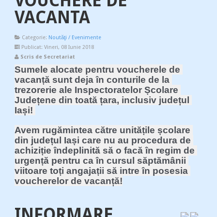
VOUCHERE DE
VACANTA
Categorie:
Noutăţi / Evenimente
Publicat: Vineri, 08 Iunie 2018
Scris de Secretariat
Sumele alocate pentru voucherele de 
vacanță sunt deja în conturile de la 
trezorerie ale Inspectoratelor Școlare 
Județene din toată țara, inclusiv județul 
Iași! 
Avem rugămintea către unitățile școlare 
din județul Iași care nu au procedura de 
achiziție îndeplinită să o facă în regim de 
urgență pentru ca în cursul săptămânii 
viitoare toți angajații să intre în posesia 
voucherelor de vacanță!
INFORMARE