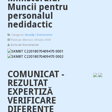
Muncii pentru
personalul
nedidactic
Categorie:
Noutăţi / Evenimente
Publicat: Miercuri, 04 Iulie 2018
Scris de Secretariat
COMUNICAT -
REZULTAT
EXPERTIZĂ
VERIFICARE
DIFERENŢE