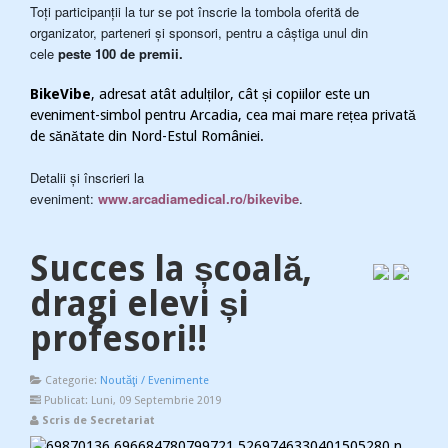
Toți participanții la tur se pot înscrie la tombola oferită de
organizator, parteneri și sponsori, pentru a câștiga unul din
cele
peste 100 de premii.
BikeVibe
, adresat atât adulților, cât și copiilor este un
eveniment-simbol pentru Arcadia, cea mai mare rețea privată
de sănătate din Nord-Estul României.
Detalii și înscrieri la
eveniment:
www.arcadiamedical.ro/bikevibe
.
Succes la școală,
dragi elevi și
profesori!!
Categorie:
Noutăţi / Evenimente
Publicat: Luni, 09 Septembrie 2019
Scris de Secretariat