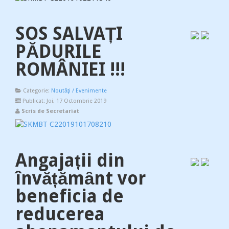
SOS SALVAȚI
PĂDURILE
ROMÂNIEI !!!
Categorie:
Noutăţi / Evenimente
Publicat: Joi, 17 Octombrie 2019
Scris de Secretariat
Angajații din
învățămȃnt vor
beneficia de
reducerea