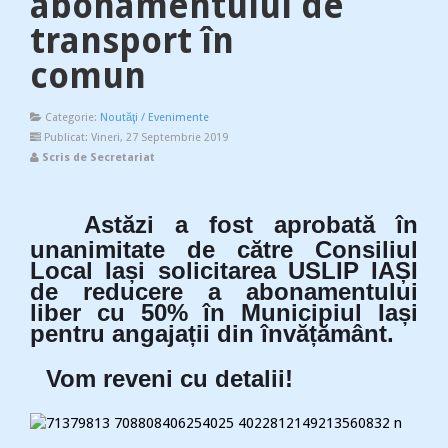
abonamentului de
transport în
comun
Categorie:
Noutăţi / Evenimente
Publicat: Vineri, 27 Septembrie 2019
Scris de Secretariat
Astăzi a fost aprobată în
h
ttps://static.xx.fbcdn.net/images/emoji.php/v9/tdc/1/16/2
unanimitate de către Consiliul
Local Iași solicitarea USLIP IAȘI
de reducere a abonamentului
liber cu 50% în Municipiul Iași
pentru angajații din învățământ.
Vom reveni cu detalii!