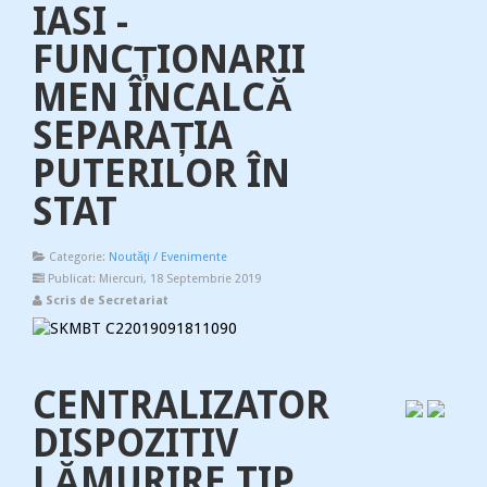
IASI -
FUNCȚIONARII
MEN ÎNCALCĂ
SEPARAȚIA
PUTERILOR ÎN
STAT
Categorie:
Noutăţi / Evenimente
Publicat: Miercuri, 18 Septembrie 2019
Scris de Secretariat
CENTRALIZATOR
DISPOZITIV
LĂMURIRE TIP