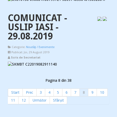
COMUNICAT -
USLIP IASI -
29.08.2019
Categorie:
Noutăţi / Evenimente
Publicat: Joi, 29 August 2019
Scris de Secretariat
Pagina 8 din 38
Start
Prec
3
4
5
6
7
8
9
10
11
12
Următor
Sfârșit