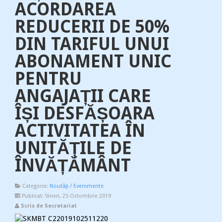
ACORDAREA
REDUCERII DE 50%
DIN TARIFUL UNUI
ABONAMENT UNIC
PENTRU
ANGAJAȚII CARE
ÎȘI DESFĂȘOARA
ACTIVITATEA ÎN
UNITĂȚILE DE
ÎNVĂȚĂMÂNT
Categorie:
Noutăţi / Evenimente
Publicat: Vineri, 25 Octombrie 2019
Scris de Secretariat