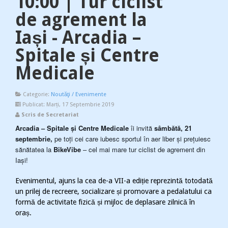
10:00 | Tur ciclist
de agrement la
Iași - Arcadia –
Spitale și Centre
Medicale
Categorie:
Noutăţi / Evenimente
Publicat: Marți, 17 Septembrie 2019
Scris de Secretariat
Arcadia – Spitale și Centre Medicale
îi invită
sâmbătă, 21
septembrie,
pe toți cei care iubesc sportul în aer liber și prețuiesc
sănătatea la
BikeVibe
– cel mai mare tur ciclist de agrement din
Iași!
Evenimentul, ajuns la cea de-a VII-a ediție reprezintă totodată
un prilej de recreere, socializare și promovare a pedalatului ca
formă de activitate fizică și mijloc de deplasare zilnică în
oraș.